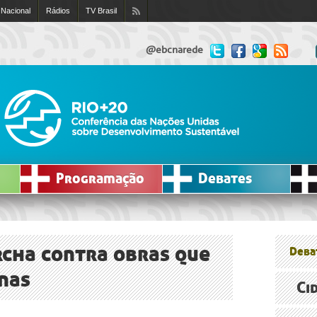
 Nacional
Rádios
TV Brasil
@ebcnarede
Programação
Debates
cha contra obras que
Deba
nas
Ci