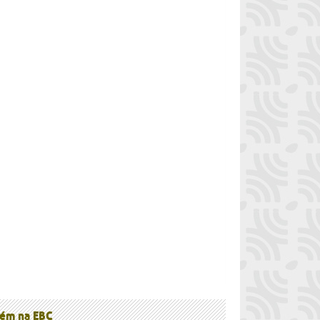
à
ém na EBC