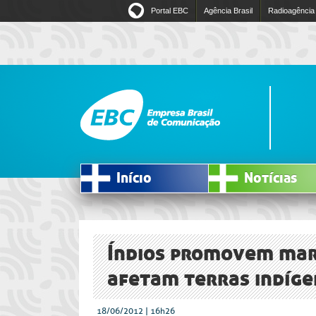
Portal EBC
Agência Brasil
Radioagência
Início
Notícias
Índios promovem mar
afetam terras indíge
18/06/2012 | 16h26