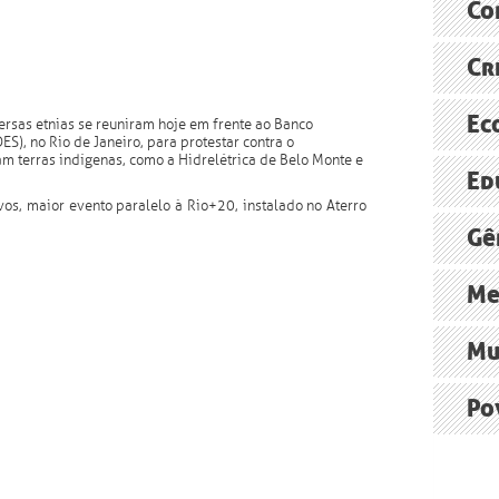
Especiali
Co
reformas 
Sustenta
América L
Cr
O FUTUR
Assine
FAO
Agência B
ONU pede
Ec
ersas etnias se reuniram hoje em frente ao Banco
Brasil, j
), no Rio de Janeiro, para protestar contra o
m terras indígenas, como a Hidrelétrica de Belo Monte e
ONU
O polêmic
Ed
Radioagê
Economia 
os, maior evento paralelo à Rio+20, instalado no Aterro
relatório
O debate 
A “econo
Gê
Ministér
Grupo de
Persiste 
Me
Ministér
Cúpula d
Construçã
Mu
Norte Ene
Xingu+23:
O impacto
Po
Agência B
Institut
Movimento
religiosa