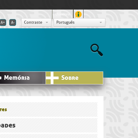
Ouvidoria
Contraste
Português
A+
A-
Memória
Sobre
tes
dades