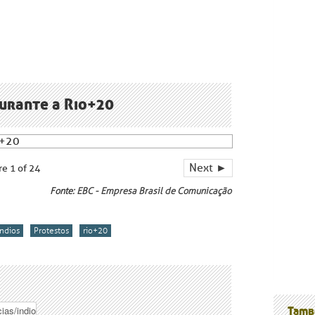
urante a Rio+20
nossos
Next ►
re 1 of 24
Fonte:
EBC - Empresa Brasil de Comunicação
índios
Protestos
rio+20
Tamb