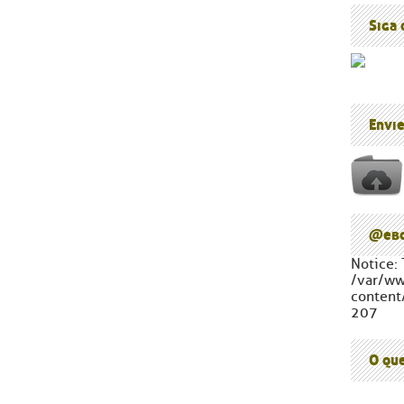
Blog do P
Cúpula d
Siga
Envi
@ebc
Notice: 
/var/w
content
207
O qu