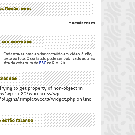
lanalto
os Povos
 os Repórteres
+ repórteres
e seu conteúdo
Cadastre-se para enviar conteúdo em vídeo, áudio,
texto ou foto. O conteúdo pode ser publicado aqui no
site da cobertura da
EBC
na Rio+20
narede
Trying to get property of non-object in
ww/wp-rio20/wordpress/wp-
/plugins/simpletweets/widget.php on line
e estão falando