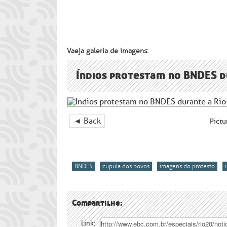
Vaeja galeria de imagens:
Índios protestam no BNDES d
◄ Back
Pictu
BNDES
cúpula dos povos
imagens do protesto
Compartilhe:
Link: