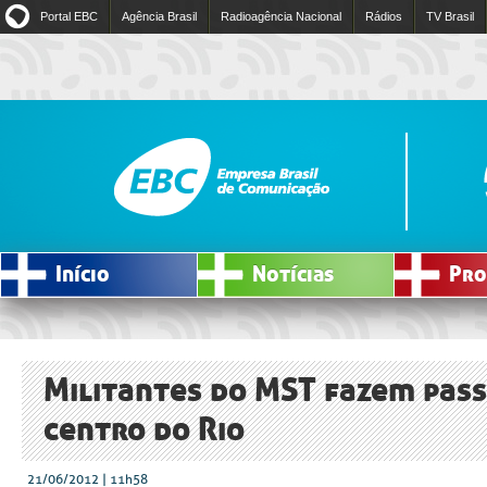
Portal EBC
Agência Brasil
Radioagência Nacional
Rádios
TV Brasil
Início
Notícias
Pro
Militantes do MST fazem pas
centro do Rio
21/06/2012 | 11h58