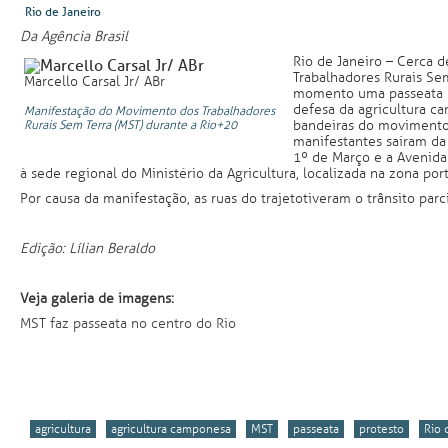
Rio de Janeiro
Da Agência Brasil
Rio de Janeiro – Cerca 
Trabalhadores Rurais Se
Marcello Carsal Jr/ ABr
momento uma passeata p
defesa da agricultura c
Manifestação do Movimento dos Trabalhadores
bandeiras do movimento 
Rurais Sem Terra (MST) durante a Rio+20
manifestantes saíram da
1º de Março e a Avenida
à sede regional do Ministério da Agricultura, localizada na zona port
Por causa da manifestação, as ruas do trajeto tiveram o trânsito par
Edição: Lílian Beraldo
Veja galeria de imagens:
MST faz passeata no centro do Rio
agricultura
agricultura camponesa
MST
passeata
protesto
Rio 