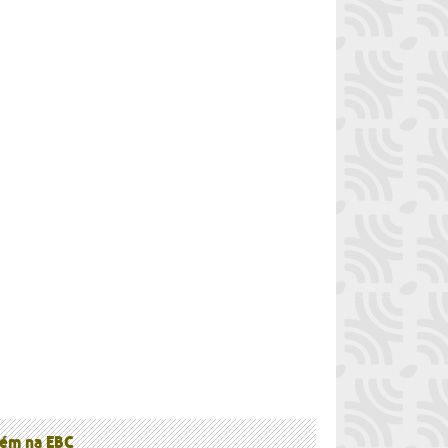
à
ém na EBC