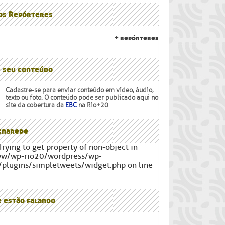
lanalto
os Povos
 os Repórteres
+ repórteres
e seu conteúdo
Cadastre-se para enviar conteúdo em vídeo, áudio,
texto ou foto. O conteúdo pode ser publicado aqui no
site da cobertura da
EBC
na Rio+20
narede
Trying to get property of non-object in
ww/wp-rio20/wordpress/wp-
/plugins/simpletweets/widget.php on line
e estão falando