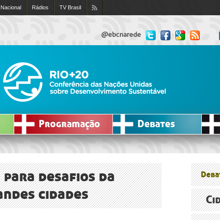
 Nacional
Rádios
TV Brasil
@ebcnarede
Programação
Debates
para desafios da
Deba
andes cidades
Ci