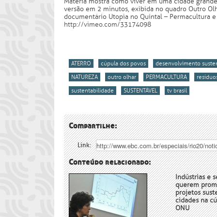
Matéria
mostra como viver em uma cidade grande 
versão em 2 minutos, exibida no quadro Outro Olha
documentário Utopia no Quintal – Permacultura e 
http://vimeo.com/33174098
ATERRO
cúpula dos povos
desenvolvimento suste
NATUREZA
outro olhar
PERMACULTURA
resíduo
sustentabilidade
SUSTENTÁVEL
tv brasil
Compartilhe:
Link:
Conteúdo relacionado:
Indústrias e 
querem prom
projetos sust
cidades na cú
ONU