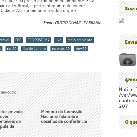
e cuidar da preservação do meio ambiente. Esta
Blog do P
r da TV Brasil, é parte integrante do vídeo-
Cúpula d
Siga
Cidade. Assista também o vídeo original:
Fonte:
OUTRO OLHAR -TV BRASIL
ntável
EBC
ECOSSISTEMA
lixo
meio ambiente
Envi
s
rio 20
Rio de Janeiro
rio mais 20
rio+20
@ebc
Notice: 
/var/w
content
207
setor privado
Membro da Comissão
over
Nacional fala sobre
entáveis de
desafios da conferência
O qu
pula da