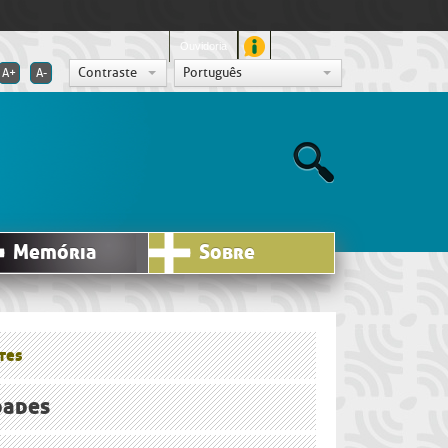
Ouvidoria
Contraste
Português
A+
A-
Memória
Sobre
tes
dades