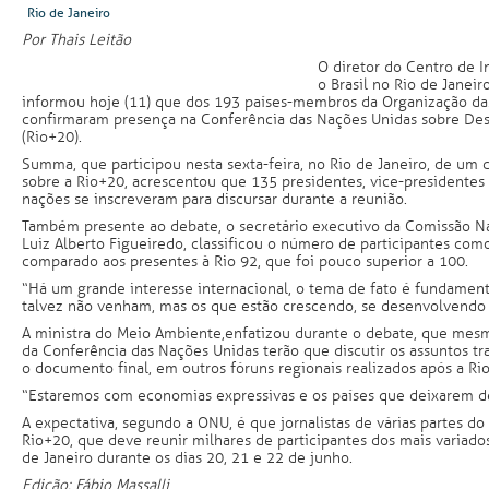
Rio de Janeiro
Por Thais Leitão
O diretor do Centro de 
o Brasil no Rio de Janeir
informou hoje (11) que dos 193 países-membros da Organização da
confirmaram presença na Conferência das Nações Unidas sobre De
(Rio+20).
Summa, que participou nesta sexta-feira, no Rio de Janeiro, de um 
sobre a Rio+20, acrescentou que 135 presidentes, vice-presidentes 
nações se inscreveram para discursar durante a reunião.
Também presente ao debate, o secretário executivo da Comissão Na
Luiz Alberto Figueiredo, classificou o número de participantes com
comparado aos presentes à Rio 92, que foi pouco superior a 100.
“Há um grande interesse internacional, o tema de fato é fundament
talvez não venham, mas os que estão crescendo, se desenvolvendo b
A ministra do Meio Ambiente,enfatizou durante o debate, que mesm
da Conferência das Nações Unidas terão que discutir os assuntos tr
o documento final, em outros fóruns regionais realizados após a Ri
“Estaremos com economias expressivas e os países que deixarem de 
A expectativa, segundo a ONU, é que jornalistas de várias partes 
Rio+20, que deve reunir milhares de participantes dos mais variados
de Janeiro durante os dias 20, 21 e 22 de junho.
Edição: Fábio Massalli