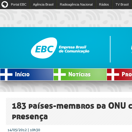
Portal EBC
Agência Brasil
Radioagência Nacional
Rádios
TV Brasil
Início
Notícias
Pro
183 países-membros da ONU 
presença
14/05/2012 | 10h30