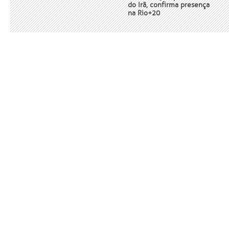
do Irã, confirma presença
na Rio+20