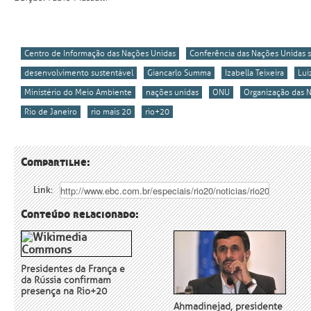
Centro de Informação das Nações Unidas
Conferência das Nações Unidas 
desenvolvimento sustentável
Giancarlo Summa
Izabella Teixeira
Lui
Ministério do Meio Ambiente
nações unidas
ONU
Organização das 
Rio de Janeiro
rio mais 20
rio+20
Compartilhe:
Link:
Conteúdo relacionado:
Presidentes da França e
da Rússia confirmam
presença na Rio+20
Ahmadinejad, presidente