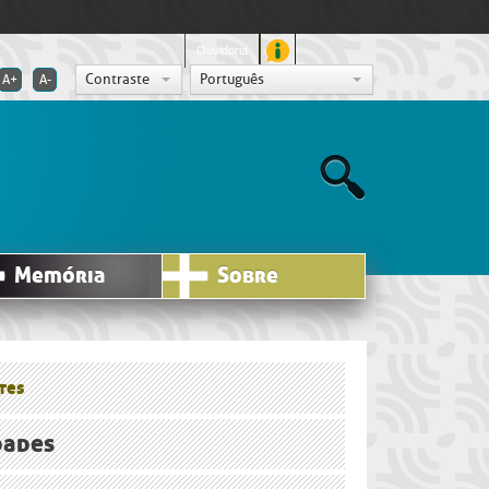
Ouvidoria
Contraste
Português
A+
A-
Memória
Sobre
tes
dades