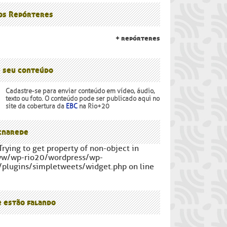
lanalto
os Povos
 os Repórteres
+ repórteres
e seu conteúdo
Cadastre-se para enviar conteúdo em vídeo, áudio,
texto ou foto. O conteúdo pode ser publicado aqui no
site da cobertura da
EBC
na Rio+20
narede
Trying to get property of non-object in
ww/wp-rio20/wordpress/wp-
/plugins/simpletweets/widget.php on line
e estão falando