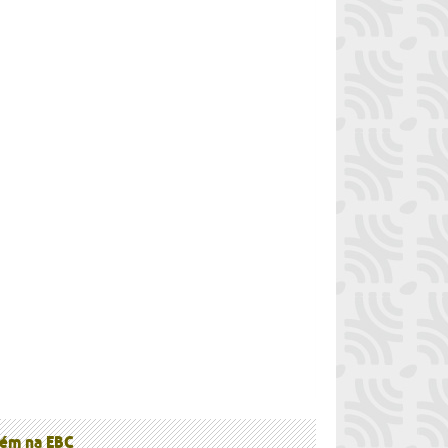
à
ém na EBC