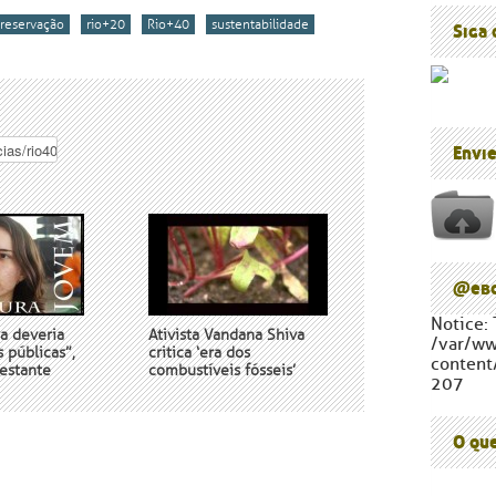
Blog do P
Cúpula d
reservação
rio+20
Rio+40
sustentabilidade
Siga
Envi
@ebc
Notice: 
ra deveria
Ativista Vandana Shiva
/var/w
s públicas”,
critica ‘era dos
content
estante
combustíveis fósseis’
207
O qu