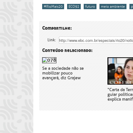
#RioMais20
ECO92
futuro
meio ambiente
p
Compartilhe:
Link:
Conteúdo relacionado:
Se a sociedade não se
mobilizar pouco
avançará, diz Grajew
“Carta da Ter
guiar política
explica manif