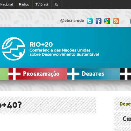
 Nacional
Rádios
TV Brasil
@ebcnarede
Programação
Debates
o+40?
Deba
Ci