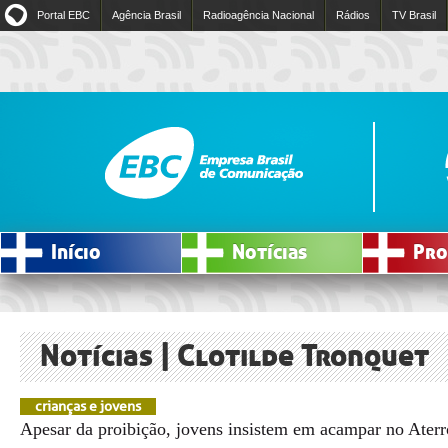
Portal EBC
Agência Brasil
Radioagência Nacional
Rádios
TV Brasil
Início
Notícias
Pro
Notícias | Clotilde Tronquet
crianças e jovens
Apesar da proibição, jovens insistem em acampar no Ate