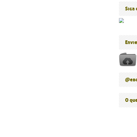
Blog do P
Cúpula d
Siga
Envi
@ebc
O qu