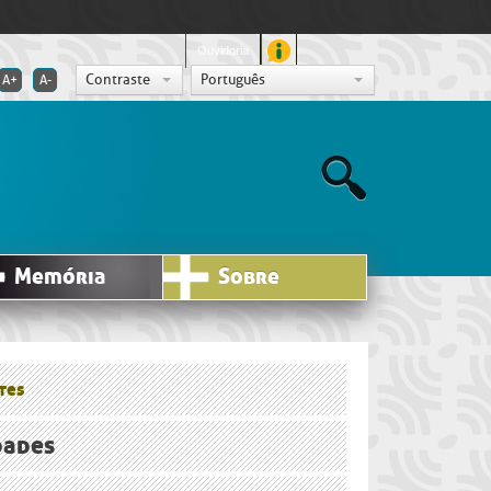
Ouvidoria
Contraste
Português
A+
A-
Memória
Sobre
tes
dades