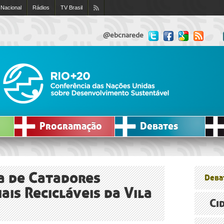
 Nacional
Rádios
TV Brasil
@ebcnarede
Programação
Debates
va de Catadores
Deba
is Recicláveis da Vila
Ci