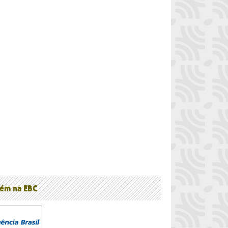
à
ém na EBC