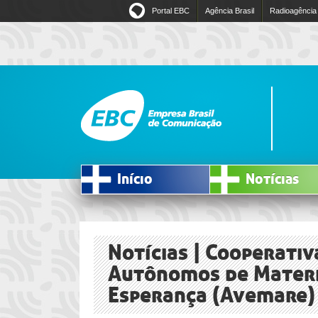
Portal EBC
Agência Brasil
Radioagência
Início
Notícias
Notícias | Cooperati
Autônomos de Materia
Esperança (Avemare)