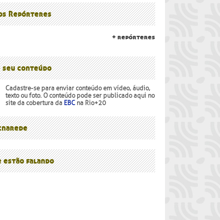
lanalto
os Povos
 os Repórteres
+ repórteres
e seu conteúdo
Cadastre-se para enviar conteúdo em vídeo, áudio,
texto ou foto. O conteúdo pode ser publicado aqui no
site da cobertura da
EBC
na Rio+20
narede
e estão falando