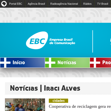
Portal EBC
Agência Brasil
Radioagência Nacional
Rádios
TV Brasil
Início
Notícias
Pro
Notícias | Iraci Alves
cidades
Cooperativa de reciclagem gera re