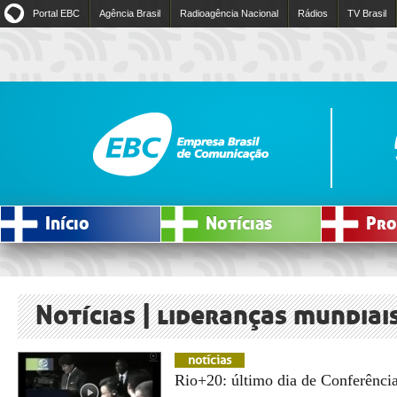
Portal EBC
Agência Brasil
Radioagência Nacional
Rádios
TV Brasil
Início
Notícias
Pro
Notícias | lideranças mundiai
notícias
Rio+20: último dia de Conferênci