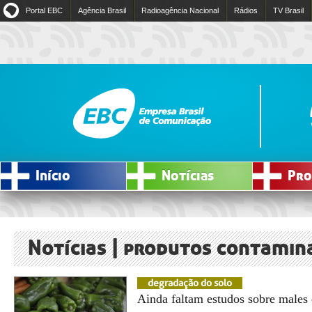
Portal EBC
Agência Brasil
Radioagência Nacional
Rádios
TV Brasil
Início
Notícias
Pro
Notícias | produtos contamin
degradação do solo
Ainda faltam estudos sobre males 