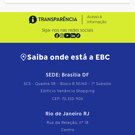
Acesso à
TRANSPARÊNCIA
Informação
Siga-nos nas redes sociais
Saiba onde está a EBC
SEDE: Brasília DF
SCS - Quadra 08 - Bloco B 50/60 - 1º Subsolo
Edifício Venâncio Shopping
CEP: 70.333-900
Rio de Janeiro RJ
Rua da Relação, nº 18
Centro