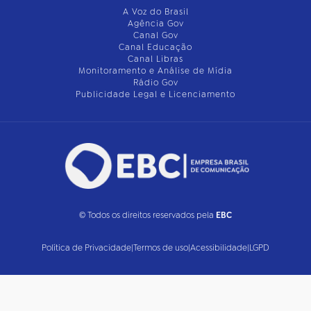
A Voz do Brasil
Agência Gov
Canal Gov
Canal Educação
Canal Libras
Monitoramento e Análise de Mídia
Rádio Gov
Publicidade Legal e Licenciamento
© Todos os direitos reservados pela
EBC
Política de Privacidade
|
Termos de uso
|
Acessibilidade
|
LGPD