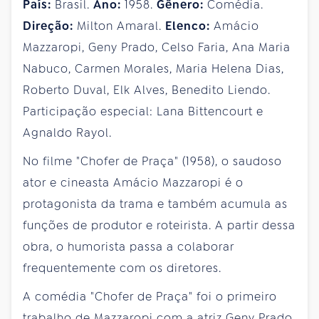
País:
Brasil.
Ano:
1958.
Gênero:
Comédia.
Direção:
Milton Amaral.
Elenco:
Amácio
Mazzaropi, Geny Prado, Celso Faria, Ana Maria
Nabuco, Carmen Morales, Maria Helena Dias,
Roberto Duval, Elk Alves, Benedito Liendo.
Participação especial: Lana Bittencourt e
Agnaldo Rayol.
No filme "Chofer de Praça" (1958), o saudoso
ator e cineasta Amácio Mazzaropi é o
protagonista da trama e também acumula as
funções de produtor e roteirista. A partir dessa
obra, o humorista passa a colaborar
frequentemente com os diretores.
A comédia "Chofer de Praça" foi o primeiro
trabalho de Mazzaropi com a atriz Geny Prado.