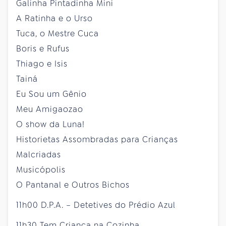
Galinha Pintadinha Mini
A Ratinha e o Urso
Tuca, o Mestre Cuca
Boris e Rufus
Thiago e Isis
Tainá
Eu Sou um Gênio
Meu Amigaozao
O show da Luna!
Historietas Assombradas para Crianças
Malcriadas
Musicópolis
O Pantanal e Outros Bichos
11h00 D.P.A. – Detetives do Prédio Azul
11h30 Tem Criança na Cozinha