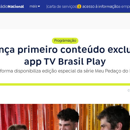
|
|
rádio
Nacional
carta de serviços
acesso à informação
a emp
mais
Programação
ança primeiro conteúdo excl
app TV Brasil Play
forma disponibiliza edição especial da série Meu Pedaço do 
c