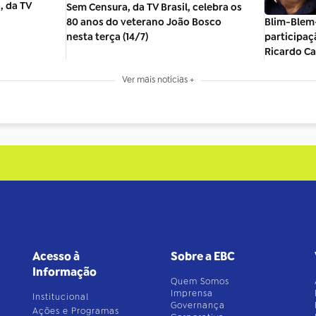
, da TV
Sem Censura, da TV Brasil, celebra os
80 anos do veterano João Bosco
Blim-Blem
nesta terça (14/7)
participaç
Ricardo C
Ver mais notícias +
Acesso à
Sobre a EBC
Informação
Quem Somos
Imprensa
Institucional
Governança
Ações e Programas