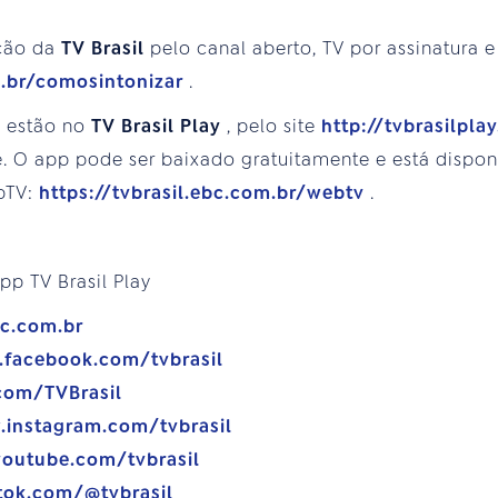
ção da
TV Brasil
pelo canal aberto, TV por assinatura e
m.br/comosintonizar
.
s estão no
TV Brasil Play
, pelo site
http://tvbrasilpla
. O app pode ser baixado gratuitamente e está disponí
bTV:
https://tvbrasil.ebc.com.br/webtv
.
pp TV Brasil Play
bc.com.br
.facebook.com/tvbrasil
.com/TVBrasil
.instagram.com/tvbrasil
youtube.com/tvbrasil
tok.com/@tvbrasil