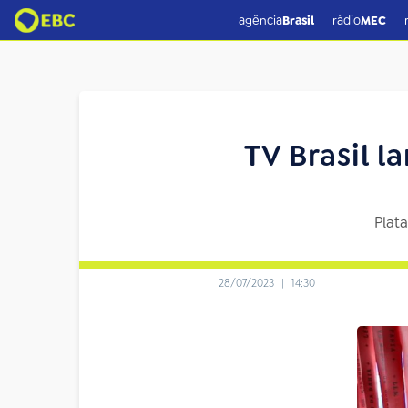
agência
Brasil
rádio
MEC
TV Brasil l
Plata
28/07/2023
|
14:30