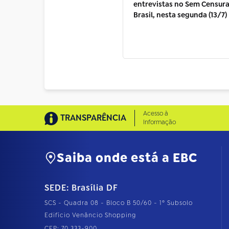
entrevistas no Sem Censura
Brasil, nesta segunda (13/7)
Acesso à
TRANSPARÊNCIA
Informação
Saiba onde está a EBC
SEDE: Brasília DF
SCS - Quadra 08 - Bloco B 50/60 - 1º Subsolo
Edifício Venâncio Shopping
CEP: 70.333-900