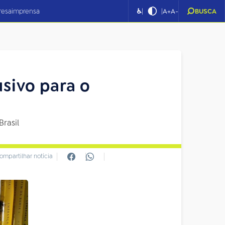
|
|
resa
imprensa
♿
A+
A-
BUSCA
usivo para o
Brasil
ompartilhar notícia