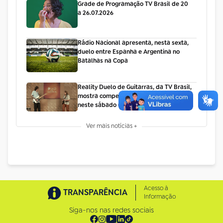
Grade de Programação TV Brasil de 20
a 26.07.2026
Rádio Nacional apresenta, nesta sexta,
duelo entre Espanha e Argentina no
Batalhas na Copa
Reality Duelo de Guitarras, da TV Brasil,
mostra competição de bossa e jazz
neste sábado (18/7)
Ver mais notícias +
Acesso à
TRANSPARÊNCIA
Informação
Siga-nos nas redes sociais