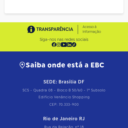
Acesso à
TRANSPARÊNCIA
Informação
Siga-nos nas redes sociais
Saiba onde está a EBC
SEDE: Brasília DF
SCS - Quadra 08 - Bloco B 50/60 - 1º Subsolo
Edifício Venâncio Shopping
CEP: 70.333-900
Rio de Janeiro RJ
Rua da Relação, nº 18