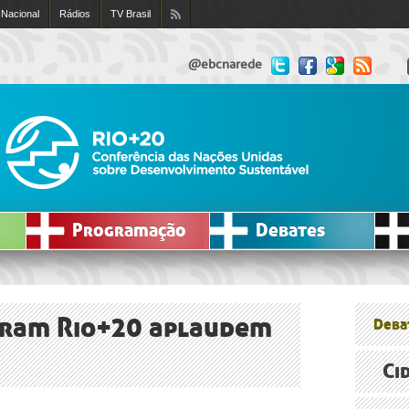
 Nacional
Rádios
TV Brasil
@ebcnarede
Programação
Debates
riram Rio+20 aplaudem
Deba
Ci