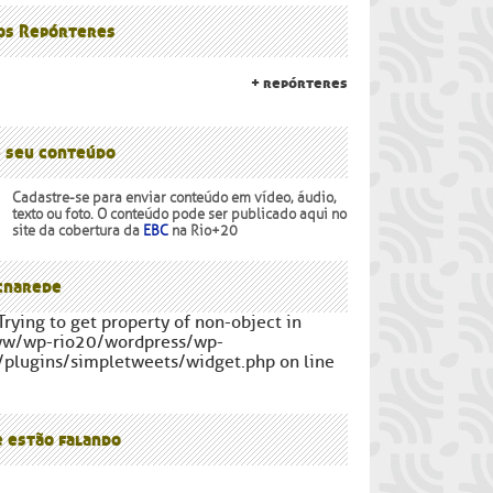
lanalto
os Povos
 os Repórteres
+ repórteres
e seu conteúdo
Cadastre-se para enviar conteúdo em vídeo, áudio,
texto ou foto. O conteúdo pode ser publicado aqui no
site da cobertura da
EBC
na Rio+20
narede
Trying to get property of non-object in
ww/wp-rio20/wordpress/wp-
/plugins/simpletweets/widget.php on line
e estão falando