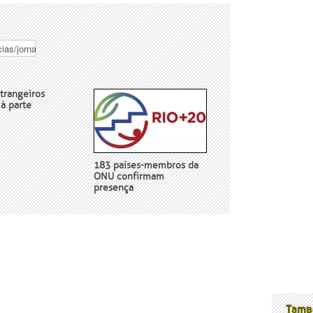
trangeiros
à parte
nossos
183 países-membros da
ONU confirmam
presença
Tamb