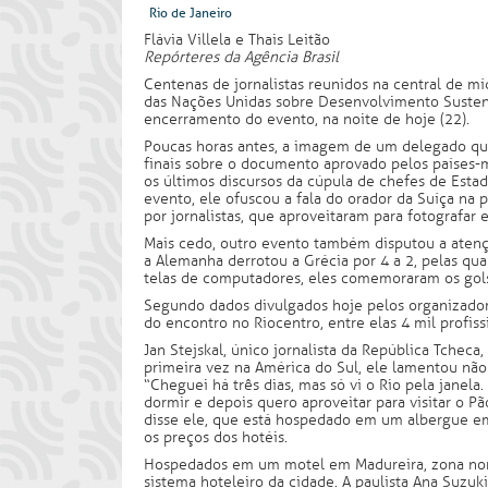
Rio de Janeiro
Flávia Villela e Thais Leitão
Repórteres da Agência Brasil
Centenas de jornalistas reunidos na central de m
das Nações Unidas sobre Desenvolvimento Suste
encerramento do evento, na noite de hoje (22).
Poucas horas antes, a imagem de um delegado qu
finais sobre o documento aprovado pelos países-m
os últimos discursos da cúpula de chefes de Estad
evento, ele ofuscou a fala do orador da Suíça na p
por jornalistas, que aproveitaram para fotografar e
Mais cedo, outro evento também disputou a atenç
a Alemanha derrotou a Grécia por 4 a 2, pelas quar
telas de computadores, eles comemoraram os gols
Segundo dados divulgados hoje pelos organizador
do encontro no Riocentro, entre elas 4 mil profiss
Jan Stejskal, único jornalista da República Tcheca
primeira vez na América do Sul, ele lamentou não
“Cheguei há três dias, mas só vi o Rio pela jane
dormir e depois quero aproveitar para visitar o P
disse ele, que está hospedado em um albergue em
os preços dos hotéis.
Hospedados em um motel em Madureira, zona nort
sistema hoteleiro da cidade. A paulista Ana Suzuk