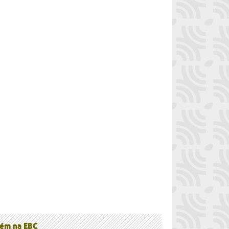
à
ém na EBC