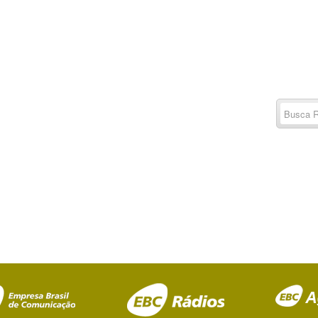
Buscar
por:
RSS