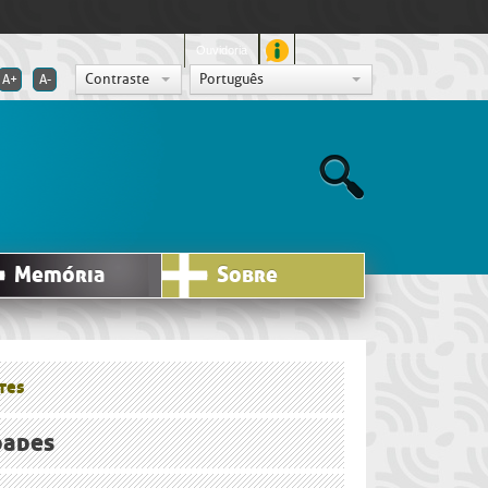
Ouvidoria
Contraste
Português
A+
A-
Memória
Sobre
tes
dades