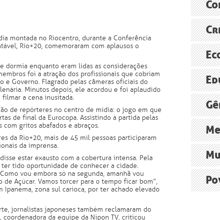
Especiali
Co
reformas 
Sustenta
América L
Cr
O FUTUR
Assine
ídia montada no Riocentro, durante a Conferência
FAO
ntável, Rio+20, comemoraram com aplausos o
Agência B
ONU pede
Ec
Brasil, j
e dormia enquanto eram lidas as considerações
ONU
embros foi a atração dos profissionais que cobriam
O polêmic
Ed
Radioagê
o e Governo. Flagrado pelas câmeras oficiais do
Economia 
lenária. Minutos depois, ele acordou e foi aplaudido
relatório
 filmar a cena inusitada.
O debate 
A “econo
Gê
ão de repórteres no centro de mídia: o jogo em que
Ministér
tas de final da Eurocopa. Assistindo à partida pelas
Grupo de
 com gritos abafados e abraços.
Persiste 
Me
es da Rio+20, mais de 45 mil pessoas participaram
Ministér
ionais da imprensa.
Cúpula d
Construçã
Mu
, disse estar exausto com a cobertura intensa. Pela
Norte Ene
 ter tido oportunidade de conhecer a cidade.
Xingu+23:
la. Como vou embora só na segunda, amanhã vou
O impacto
Po
ão de Açúcar. Vamos torcer para o tempo ficar bom”,
Agência B
 Ipanema, zona sul carioca, por ter achado elevado
Institut
Movimento
e, jornalistas japoneses também reclamaram do
religiosa
i, coordenadora da equipe da Nipon TV, criticou