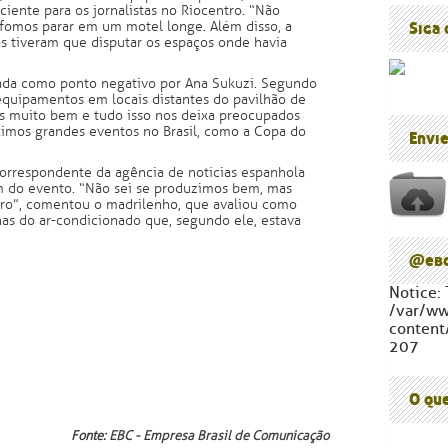
Blog do P
ciente para os jornalistas no Riocentro. “Não
Cúpula d
 fomos parar em um motel longe. Além disso, a
Siga
tas tiveram que disputar os espaços onde havia
itada como ponto negativo por Ana Sukuzi. Segundo
 equipamentos em locais distantes do pavilhão de
s muito bem e tudo isso nos deixa preocupados
imos grandes eventos no Brasil, como a Copa do
Envi
correspondente da agência de notícias espanhola
m do evento. “Não sei se produzimos bem, mas
iro”, comentou o madrilenho, que avaliou como
as do ar-condicionado que, segundo ele, estava
@ebc
Notice: 
/var/w
content
207
O qu
Fonte:
EBC - Empresa Brasil de Comunicação