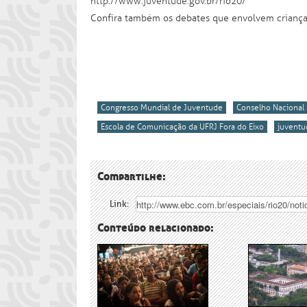
http://www.juventude.gov.br/rio20/
Confira também os debates que envolvem
crianç
Congresso Mundial de Juventude
Conselho Nacional 
Escola de Comunicação da UFRJ Fora do Eixo
juventu
Compartilhe:
Link:
Conteúdo relacionado: