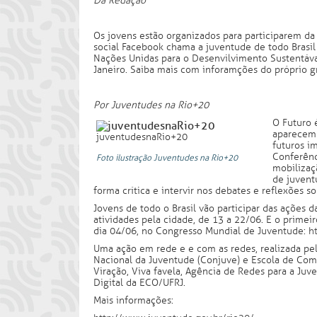
Da Redação
Os jovens estão organizados para participarem d
social Facebook chama a juventude de todo Brasil
Nações Unidas para o Desenvilvimento Sustentával
Janeiro. Saiba mais com inforamções do próprio g
Por Juventudes na Rio+20
O Futuro 
aparecem 
juventudesnaRio+20
futuros i
Conferênc
Foto ilustração Juventudes na Rio+20
mobilizaç
de juvent
forma crítica e intervir nos debates e reflexões
Jovens de todo o Brasil vão participar das ações 
atividades pela cidade, de 13 a 22/06. E o primei
dia 04/06, no Congresso Mundial de Juventude:
h
Uma ação em rede e e com as redes, realizada pel
Nacional da Juventude (Conjuve) e Escola de Com
Viração, Viva favela, Agência de Redes para a Ju
Digital da ECO/UFRJ.
Mais informações: