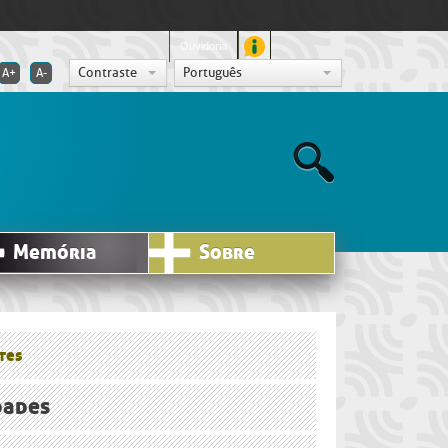
Ouvidoria
Contraste
Português
A+
A-
Memória
Sobre
tes
dades