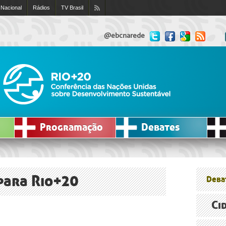
 Nacional
Rádios
TV Brasil
@ebcnarede
Programação
Debates
para Rio+20
Deba
Ci