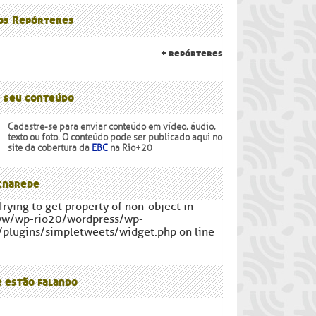
lanalto
os Povos
 os Repórteres
+ repórteres
e seu conteúdo
Cadastre-se para enviar conteúdo em vídeo, áudio,
texto ou foto. O conteúdo pode ser publicado aqui no
site da cobertura da
EBC
na Rio+20
narede
Trying to get property of non-object in
ww/wp-rio20/wordpress/wp-
/plugins/simpletweets/widget.php on line
e estão falando