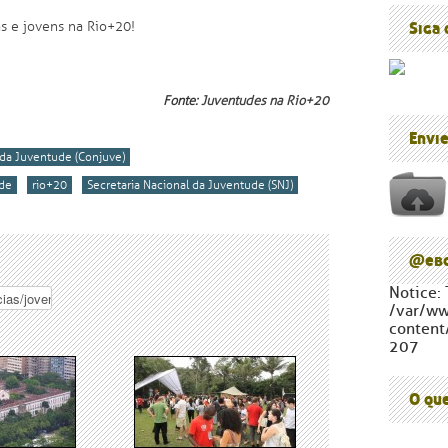
Blog do P
Cúpula d
as e jovens na Rio+20!
Siga
Fonte:
Juventudes na Rio+20
Envi
da Juventude (Conjuve)
de
rio+20
Secretaria Nacional da Juventude (SNJ)
@ebc
Notice: 
/var/w
content
207
O qu