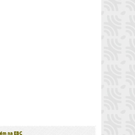
à
ém na EBC