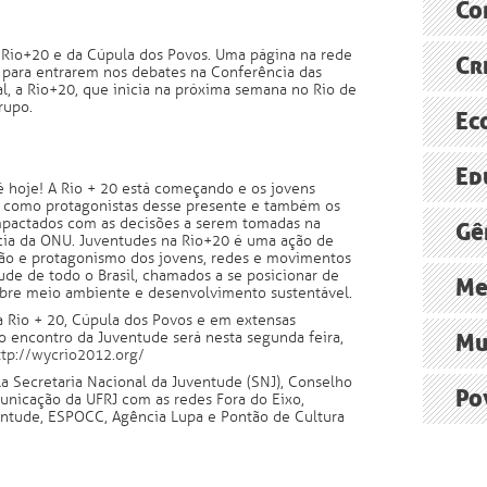
Especiali
Co
reformas 
Sustenta
a Rio+20 e da Cúpula dos Povos. Uma página na rede
América L
Cr
O FUTUR
Assine
 para entrarem nos debates na Conferência das
FAO
, a Rio+20, que inicia na próxima semana no Rio de
Agência B
rupo.
ONU pede
Ec
Brasil, j
ONU
O polêmic
Ed
Radioagê
é hoje! A Rio + 20 está começando e os jovens
Economia 
como protagonistas desse presente e também os
relatório
mpactados com as decisões a serem tomadas na
O debate 
A “econo
Gê
ia da ONU. Juventudes na Rio+20 é uma ação de
Ministér
ão e protagonismo dos jovens, redes e movimentos
Grupo de
ude de todo o Brasil, chamados a se posicionar de
Persiste 
Me
 sobre meio ambiente e desenvolvimento sustentável.
Ministér
da Rio + 20, Cúpula dos Povos e em extensas
Cúpula d
Construçã
ro encontro da Juventude será nesta segunda feira,
Mu
ttp://wycrio2012.org/
Norte Ene
Xingu+23:
a Secretaria Nacional da Juventude (SNJ), Conselho
O impacto
Po
unicação da UFRJ com as redes Fora do Eixo,
ventude, ESPOCC, Agência Lupa e Pontão de Cultura
Agência B
Institut
Movimento
religiosa