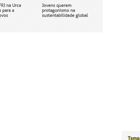
RJ na Urca
Jovens querem
 para a
protagonismo na
ovos
sustentabilidade global
nossos
Tamb