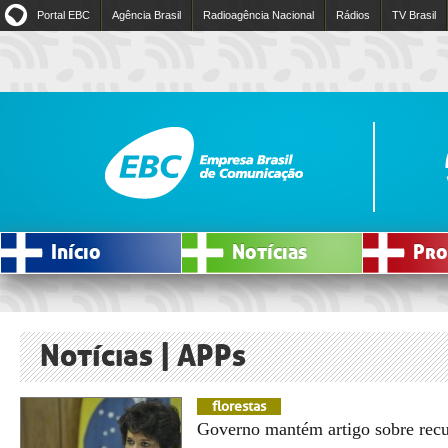
Portal EBC
Agência Brasil
Radioagência Nacional
Rádios
TV Brasil
Início
Notícias
Pro
Notícias | APPs
florestas
Governo mantém artigo sobre rec