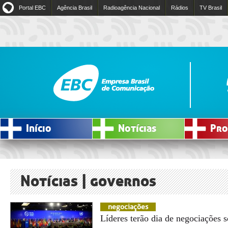
Portal EBC
Agência Brasil
Radioagência Nacional
Rádios
TV Brasil
Início
Notícias
Pro
Notícias | governos
negociações
Líderes terão dia de negociações