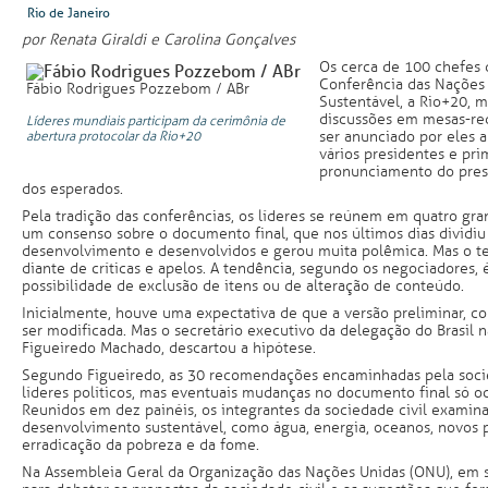
Rio de Janeiro
por Renata Giraldi e Carolina Gonçalves
Os cerca de 100 chefes 
Conferência das Nações
Fábio Rodrigues Pozzebom / ABr
Sustentável, a Rio+20, 
discussões em mesas-re
Líderes mundiais participam da cerimônia de
ser anunciado por eles
abertura protocolar da Rio+20
vários presidentes e pri
pronunciamento do presi
dos esperados.
Pela tradição das conferências, os líderes se reúnem em quatro gr
um consenso sobre o documento final, que nos últimos dias dividi
desenvolvimento e desenvolvidos e gerou muita polêmica. Mas o t
diante de críticas e apelos. A tendência, segundo os negociadores, 
possibilidade de exclusão de itens ou de alteração de conteúdo.
Inicialmente, houve uma expectativa de que a versão preliminar, c
ser modificada. Mas o secretário executivo da delegação do Brasil 
Figueiredo Machado, descartou a hipótese.
Segundo Figueiredo, as 30 recomendações encaminhadas pela socied
líderes políticos, mas eventuais mudanças no documento final só oc
Reunidos em dez painéis, os integrantes da sociedade civil exami
desenvolvimento sustentável, como água, energia, oceanos, novos
erradicação da pobreza e da fome.
Na Assembleia Geral da Organização das Nações Unidas (ONU), em 