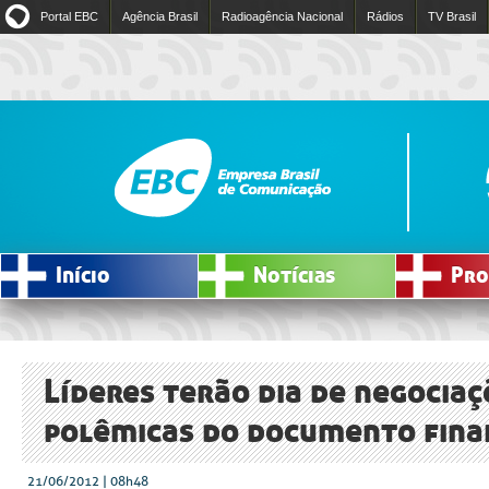
Portal EBC
Agência Brasil
Radioagência Nacional
Rádios
TV Brasil
Início
Notícias
Pro
Líderes terão dia de negocia
polêmicas do documento fina
21/06/2012 | 08h48