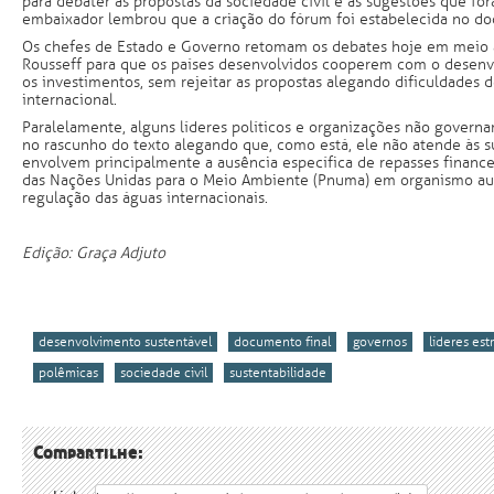
para debater as propostas da sociedade civil e as sugestões que for
embaixador lembrou que a criação do fórum foi estabelecida no do
Os chefes de Estado e Governo retomam os debates hoje em meio à
Rousseff para que os países desenvolvidos cooperem com o desenv
os investimentos, sem rejeitar as propostas alegando dificuldades 
internacional.
Paralelamente, alguns líderes políticos e organizações não gover
no rascunho do texto alegando que, como está, ele não atende às 
envolvem principalmente a ausência específica de repasses finance
das Nações Unidas para o Meio Ambiente (Pnuma) em organismo a
regulação das águas internacionais.
Edição: Graça Adjuto
desenvolvimento sustentável
documento final
governos
líderes est
polêmicas
sociedade civil
sustentabilidade
Compartilhe: