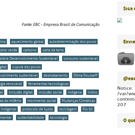
Blog do P
Cúpula d
Siga
Fonte:
EBC - Empresa Brasil de Comunicação
Envi
tina
aquecimento global
autodeterminação dos povos
lismo verde
carbono
carta da terra
 sobre Desenvolvimento Sustentável
consumo sustentável
gital
cúpula dos povos
volvimento sustentável
desmatamento
Dilma Rousseff
@ebc
gia renovável
ferramentas tecnológicas
Notice: 
al
inclusão digital
inclusão social
indígena
índios
/var/w
content
as do milênio
movimento social
Mudanças Climáticas
207
 indígenas
protocolo de kyoto
reciclagem
Rio 92
imentar
sustentabilidade
tecnologia
O qu