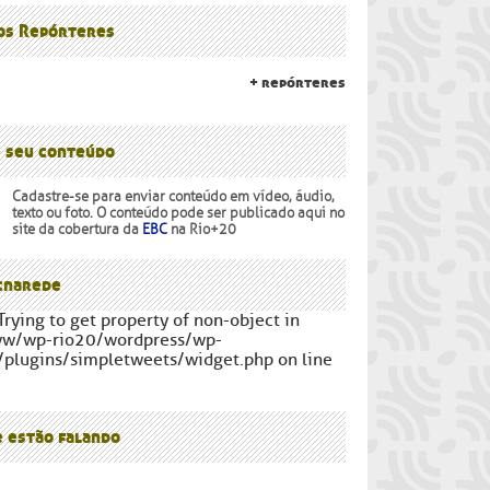
lanalto
os Povos
 os Repórteres
+ repórteres
e seu conteúdo
Cadastre-se para enviar conteúdo em vídeo, áudio,
texto ou foto. O conteúdo pode ser publicado aqui no
site da cobertura da
EBC
na Rio+20
narede
Trying to get property of non-object in
ww/wp-rio20/wordpress/wp-
/plugins/simpletweets/widget.php on line
e estão falando