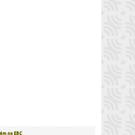
à
ém na EBC