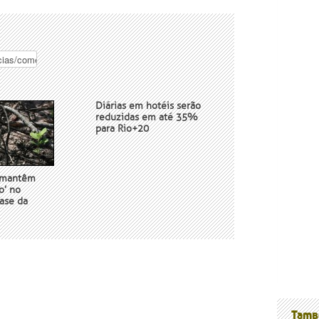
Diárias em hotéis serão
reduzidas em até 35%
nossos
para Rio+20
s mantêm
o’ no
ase da
Tamb