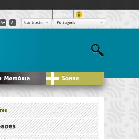
Ouvidoria
Contraste
Português
A+
A-
Memória
Sobre
tes
dades