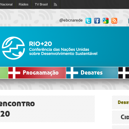
 Nacional
Rádios
TV Brasil
@ebcnarede
Programação
Debates
 encontro
Deba
+20
Ci