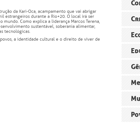
Especiali
Co
reformas 
strução da Kari-Oca, acampamento que vai abrigar
Sustenta
il estrangeiros durante a Rio+20. O local irá ser
América L
Cr
O FUTUR
Assine
o mundo. Como explica a liderança Marcos Terena,
FAO
senvolvimento sustentável, soberania alimentar,
Agência B
s tecnológicas.
ONU pede
Ec
Brasil, j
ovos, a identidade cultural e o direito de viver de
ONU
O polêmic
Ed
Radioagê
Economia 
relatório
O debate 
A “econo
Gê
Ministér
Grupo de
Persiste 
Me
Ministér
Cúpula d
Construçã
Mu
Norte Ene
Xingu+23:
O impacto
Po
Agência B
Institut
Movimento
religiosa