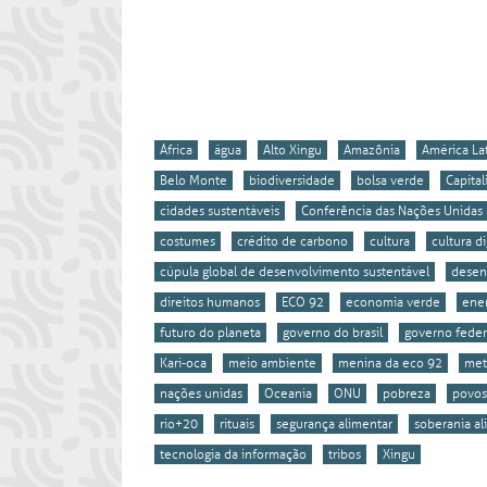
África
água
Alto Xingu
Amazônia
América La
Belo Monte
biodiversidade
bolsa verde
Capíta
cidades sustentáveis
Conferência das Nações Unidas
costumes
crédito de carbono
cultura
cultura di
cúpula global de desenvolvimento sustentável
desen
direitos humanos
ECO 92
economia verde
ener
futuro do planeta
governo do brasil
governo feder
Kari-oca
meio ambiente
menina da eco 92
met
nações unidas
Oceania
ONU
pobreza
povos
rio+20
rituais
segurança alimentar
soberania al
tecnologia da informação
tribos
Xingu