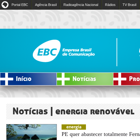
Portal EBC
Agência Brasil
Radioagência Nacional
Rádios
TV Brasil
Início
Notícias
Pro
Notícias | energia renovável
energia
PE quer abastecer totalmente Fe