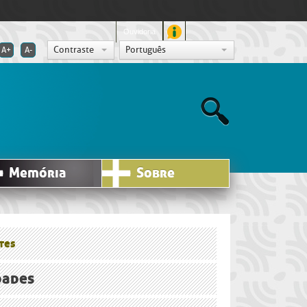
Ouvidoria
Contraste
Português
A+
A-
Memória
Sobre
tes
dades