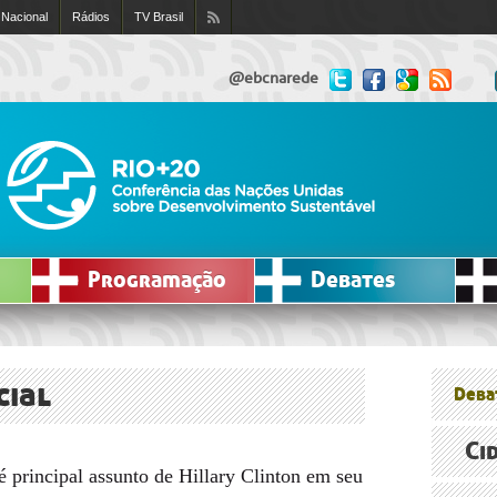
 Nacional
Rádios
TV Brasil
@ebcnarede
Programação
Debates
cial
Deba
Ci
é principal assunto de Hillary Clinton em seu