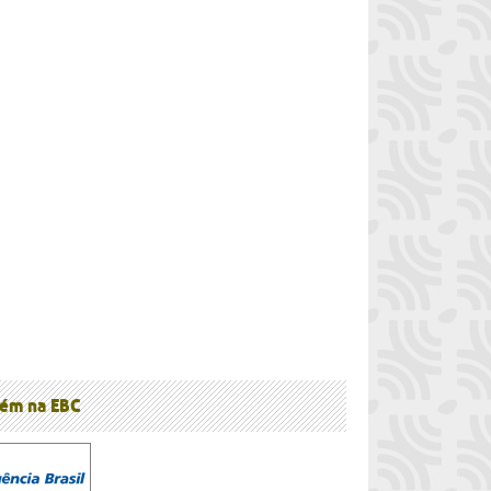
à
ém na EBC