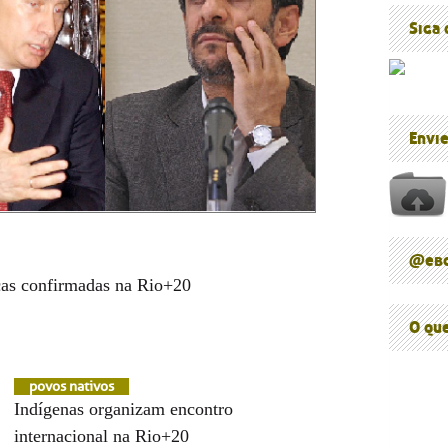
Blog do P
Cúpula d
Siga
Envi
@ebc
ças confirmadas na Rio+20
O qu
povos nativos
Indígenas organizam encontro
internacional na Rio+20