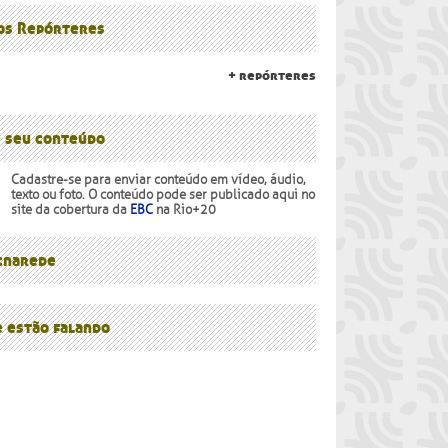
lanalto
os Povos
 os Repórteres
+ repórteres
e seu conteúdo
Cadastre-se para enviar conteúdo em vídeo, áudio,
texto ou foto. O conteúdo pode ser publicado aqui no
site da cobertura da
EBC
na Rio+20
narede
e estão falando