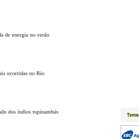
a de energia no verão
nossos
ais ocorridas no Rio
ado dos índios tupinambás
Tamb