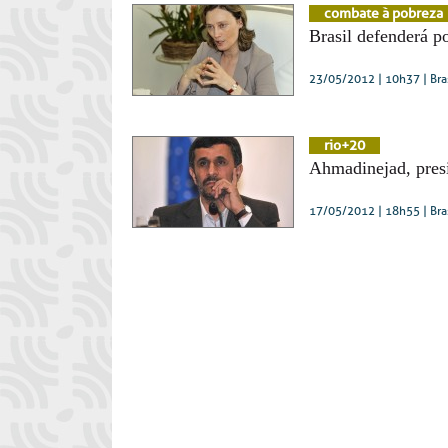
combate à pobreza
Brasil defenderá p
23/05/2012 | 10h37
| Bra
rio+20
Ahmadinejad, presi
17/05/2012 | 18h55
| Bra