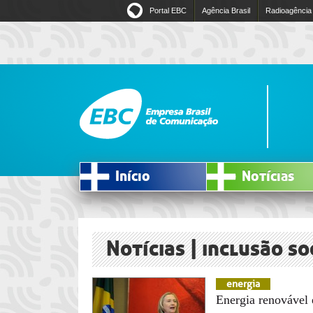
Portal EBC
Agência Brasil
Radioagência
Início
Notícias
Notícias | inclusão so
energia
Energia renovável 