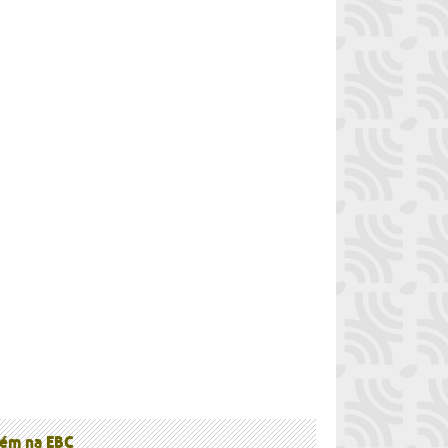
à
ém na EBC