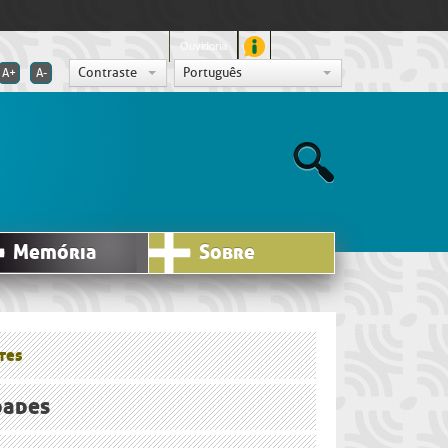
Ouvidoria
Contraste
Português
A+
A-
Memória
Sobre
tes
dades