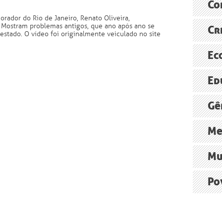
Especiali
Co
reformas 
rador do Rio de Janeiro, Renato Oliveira,
Sustenta
. Mostram problemas antigos, que ano após ano se
América L
Cr
O FUTUR
Assine
estado. O vídeo foi originalmente veiculado no site
FAO
Agência B
ONU pede
Ec
Brasil, j
ONU
O polêmic
Ed
Radioagê
Economia 
relatório
O debate 
A “econo
Gê
Ministér
Grupo de
Persiste 
Me
Ministér
Cúpula d
Construçã
Mu
Norte Ene
Xingu+23:
O impacto
Po
Agência B
Institut
Movimento
religiosa