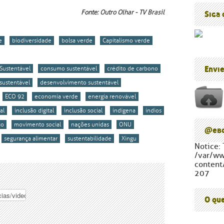
Blog do P
Cúpula d
Fonte:
Outro Olhar - TV Brasil
Siga
e
biodiversidade
bolsa verde
Capítalismo verde
Envi
Sustentável
consumo sustentável
crédito de carbono
sustentável
desenvolvimento sustentável
ECO 92
economia verde
energia renovável
al
inclusão digital
inclusão social
indígena
índios
io
movimento social
nações unidas
ONU
@ebc
segurança alimentar
sustentabilidade
Xingu
Notice: 
/var/w
content
207
O qu