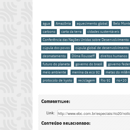
água
Amazônia
aquecimento global
Belo Mont
carbono
carta da terra
cidades sustentáveis
Conferência das Nações Unidas sobre Desenvolvimento 
cúpula dos povos
cúpula global de desenvolvimento 
desmatamento
Dilma Rousseff
direitos humanos
futuro do planeta
governo do brasil
governo feder
meio ambiente
menina da eco 92
metas do milên
protocolo de kyoto
reciclagem
Rio 92
rio+20
Compartilhe:
Link:
Conteúdo relacionado: