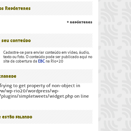
lanalto
os Povos
 os Repórteres
+ repórteres
e seu conteúdo
Cadastre-se para enviar conteúdo em vídeo, áudio,
texto ou foto. O conteúdo pode ser publicado aqui no
site da cobertura da
EBC
na Rio+20
narede
Trying to get property of non-object in
ww/wp-rio20/wordpress/wp-
/plugins/simpletweets/widget.php on line
e estão falando