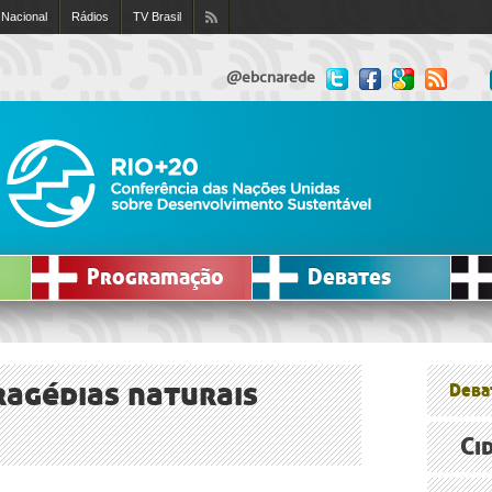
 Nacional
Rádios
TV Brasil
@ebcnarede
Programação
Debates
agédias naturais
Deba
Ci